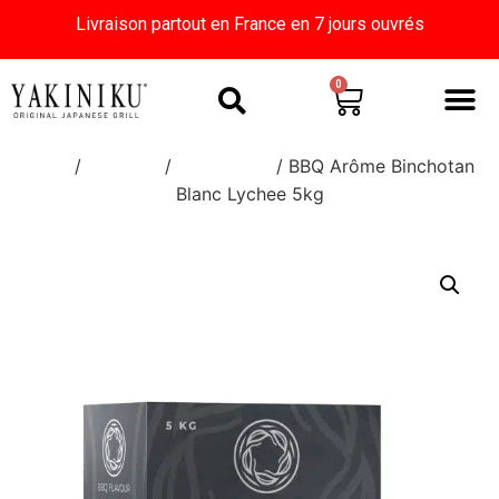
Livraison partout en France en 7 jours ouvrés
0
Home
/
Boutique
/
BBQ Flavour
/ BBQ Arôme Binchotan
Blanc Lychee 5kg