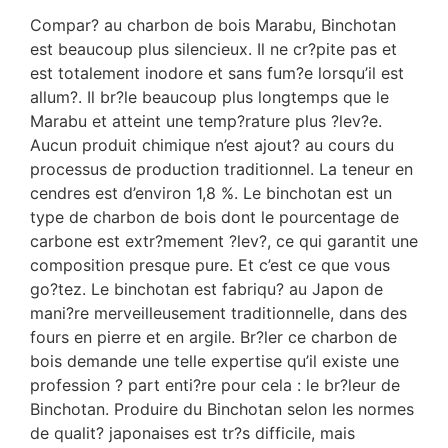
Compar? au charbon de bois Marabu, Binchotan
est beaucoup plus silencieux. Il ne cr?pite pas et
est totalement inodore et sans fum?e lorsqu’il est
allum?. Il br?le beaucoup plus longtemps que le
Marabu et atteint une temp?rature plus ?lev?e.
Aucun produit chimique n’est ajout? au cours du
processus de production traditionnel. La teneur en
cendres est d’environ 1,8 %. Le binchotan est un
type de charbon de bois dont le pourcentage de
carbone est extr?mement ?lev?, ce qui garantit une
composition presque pure. Et c’est ce que vous
go?tez. Le binchotan est fabriqu? au Japon de
mani?re merveilleusement traditionnelle, dans des
fours en pierre et en argile. Br?ler ce charbon de
bois demande une telle expertise qu’il existe une
profession ? part enti?re pour cela : le br?leur de
Binchotan. Produire du Binchotan selon les normes
de qualit? japonaises est tr?s difficile, mais