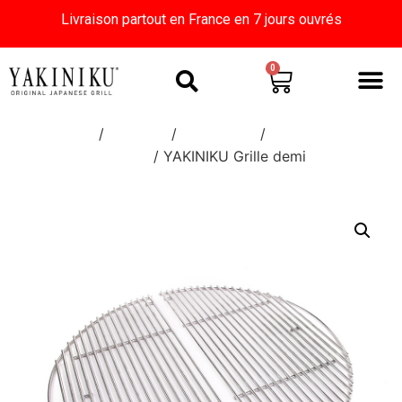
Livraison partout en France en 7 jours ouvrés
0
Home
/
Boutique
/
Accessoires
/
Accessoires
KAMADO
/ YAKINIKU Grille demi